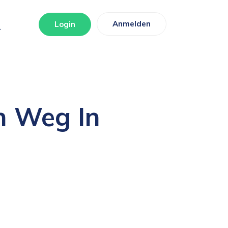
Anmelden
Login
n Weg In